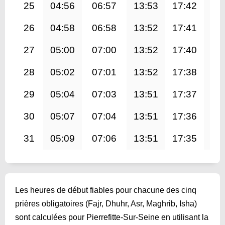
25
04:56
06:57
13:53
17:42
20
26
04:58
06:58
13:52
17:41
20
27
05:00
07:00
13:52
17:40
20
28
05:02
07:01
13:52
17:38
20
29
05:04
07:03
13:51
17:37
20
30
05:07
07:04
13:51
17:36
20
31
05:09
07:06
13:51
17:35
20
Les heures de début fiables pour chacune des cinq
prières obligatoires (Fajr, Dhuhr, Asr, Maghrib, Isha)
sont calculées pour Pierrefitte-Sur-Seine en utilisant la