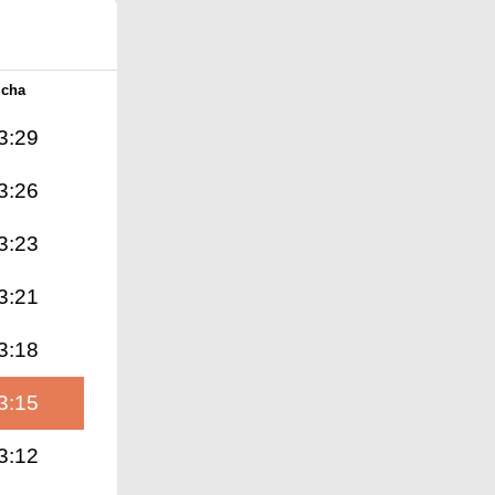
Icha
3:29
3:26
3:23
3:21
3:18
3:15
3:12