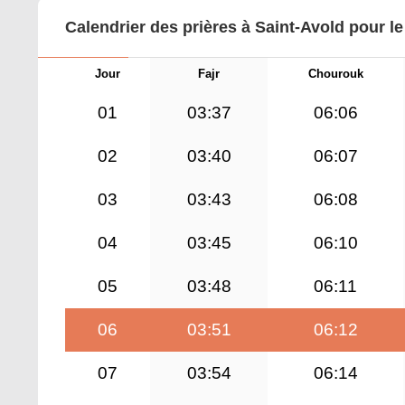
Calendrier des prières à Saint-Avold pour l
Jour
Fajr
Chourouk
01
03:37
06:06
02
03:40
06:07
03
03:43
06:08
04
03:45
06:10
05
03:48
06:11
06
03:51
06:12
07
03:54
06:14