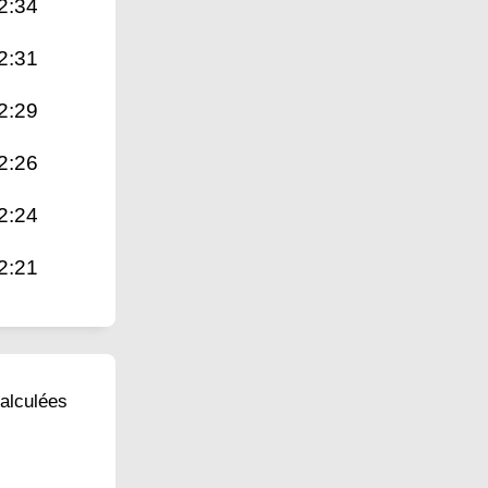
2:34
2:31
2:29
2:26
2:24
2:21
calculées