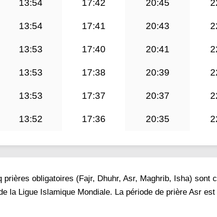
13:54
17:42
20:45
2
13:54
17:41
20:43
2
13:53
17:40
20:41
2
13:53
17:38
20:39
2
13:53
17:37
20:37
2
13:52
17:36
20:35
2
prières obligatoires (Fajr, Dhuhr, Asr, Maghrib, Isha) sont 
de la Ligue Islamique Mondiale. La période de prière Asr est