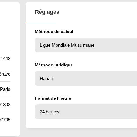
Réglages
Méthode de calcul
 1448
Méthode juridique
Braye
Paris
Format de l'heure
91303
97705