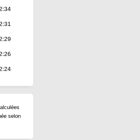
2:34
2:31
2:29
2:26
2:24
calculées
née selon