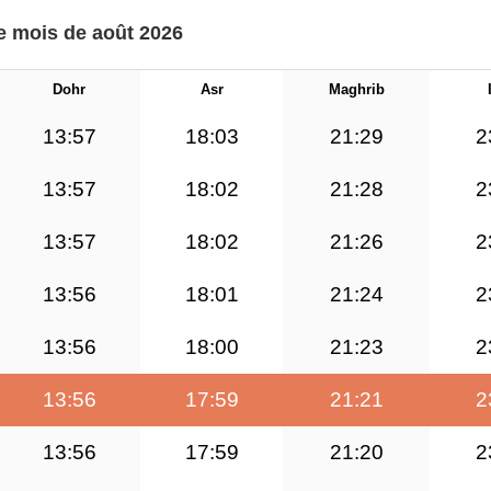
le mois de août 2026
Dohr
Asr
Maghrib
13:57
18:03
21:29
2
13:57
18:02
21:28
2
13:57
18:02
21:26
2
13:56
18:01
21:24
2
13:56
18:00
21:23
2
13:56
17:59
21:21
2
13:56
17:59
21:20
2