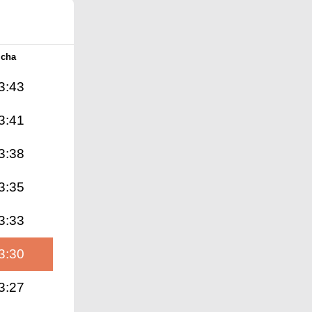
Icha
3:43
3:41
3:38
3:35
3:33
3:30
3:27