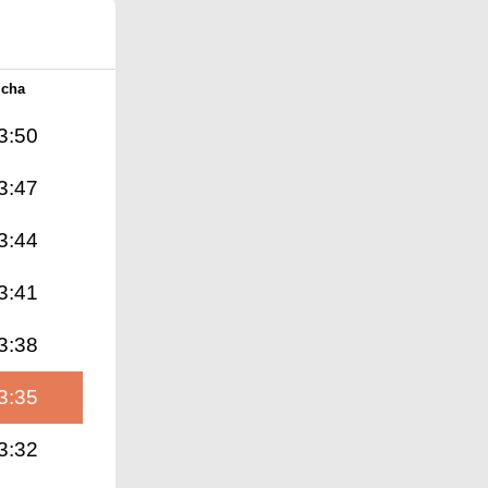
Icha
3:50
3:47
3:44
3:41
3:38
3:35
3:32