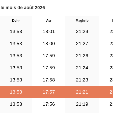
 le mois de août 2026
Dohr
Asr
Maghrib
13:53
18:01
21:29
2
13:53
18:00
21:27
2
13:53
17:59
21:26
2
13:53
17:59
21:24
2
13:53
17:58
21:23
2
13:53
17:57
21:21
2
13:53
17:56
21:19
2