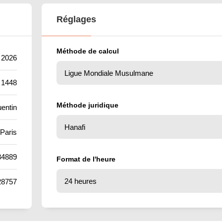
Réglages
Méthode de calcul
t 2026
 1448
Méthode juridique
entin
Paris
84889
Format de l'heure
28757