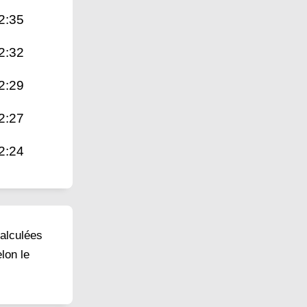
2:35
2:32
2:29
2:27
2:24
calculées
lon le