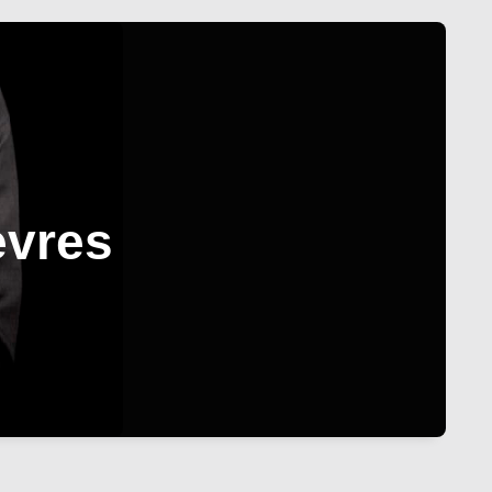
èvres