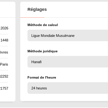
Réglages
Méthode de calcul
t 2026
 1448
Méthode juridique
èvres
Paris
82292
Format de l'heure
21757