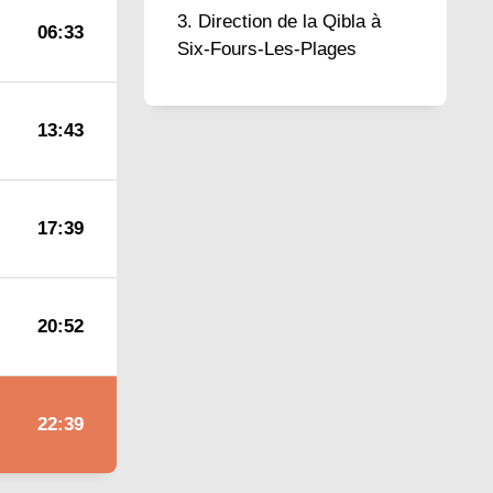
Direction de la Qibla à
06:33
Six-Fours-Les-Plages
13:43
17:39
20:52
22:39