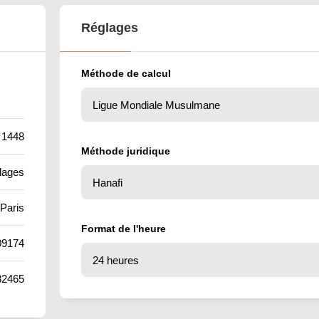
Réglages
Méthode de calcul
 1448
Méthode juridique
lages
Paris
Format de l'heure
09174
82465