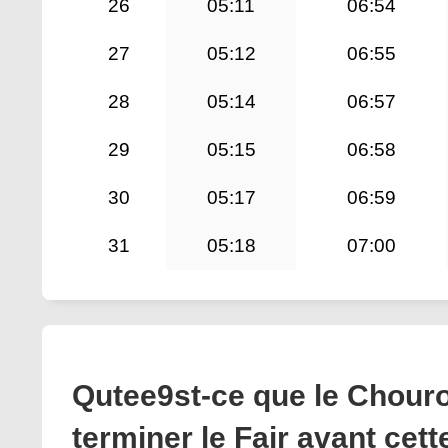
26
05:11
06:54
27
05:12
06:55
28
05:14
06:57
29
05:15
06:58
30
05:17
06:59
31
05:18
07:00
Qutee9st-ce que le Chourou
terminer le Fajr avant cet