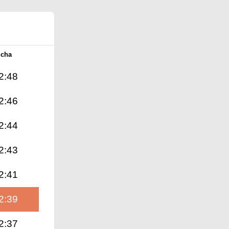
Icha
2:48
2:46
2:44
2:43
2:41
2:39
2:37