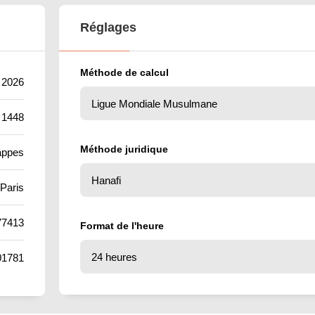
Réglages
Méthode de calcul
t 2026
 1448
Méthode juridique
appes
Paris
77413
Format de l'heure
01781