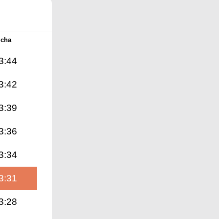
Icha
3:44
3:42
3:39
3:36
3:34
3:31
3:28