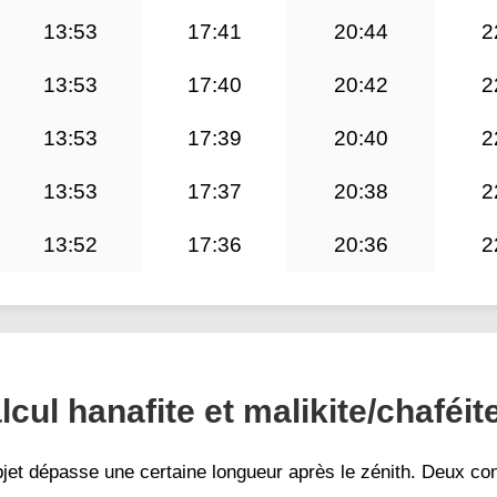
13:53
17:41
20:44
2
13:53
17:40
20:42
2
13:53
17:39
20:40
2
13:53
17:37
20:38
2
13:52
17:36
20:36
2
lcul hanafite et malikite/chaféit
et dépasse une certaine longueur après le zénith. Deux co