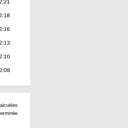
2:21
2:18
2:16
2:13
2:10
2:08
calculées
éterminée