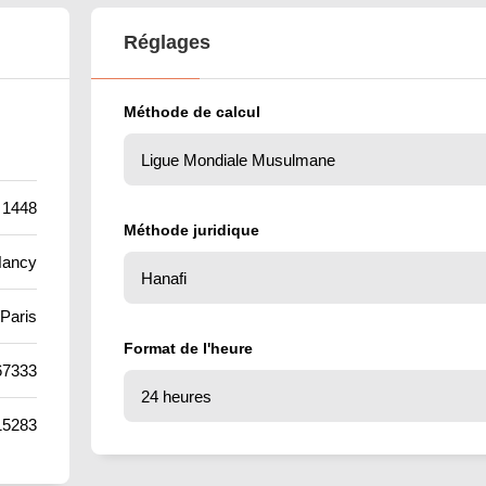
Réglages
Méthode de calcul
 1448
Méthode juridique
Nancy
Paris
Format de l'heure
67333
15283