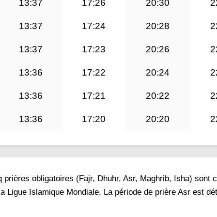
13:37
17:26
20:30
2
13:37
17:24
20:28
2
13:37
17:23
20:26
2
13:36
17:22
20:24
2
13:36
17:21
20:22
2
13:36
17:20
20:20
2
prières obligatoires (Fajr, Dhuhr, Asr, Maghrib, Isha) sont 
la Ligue Islamique Mondiale. La période de prière Asr est d