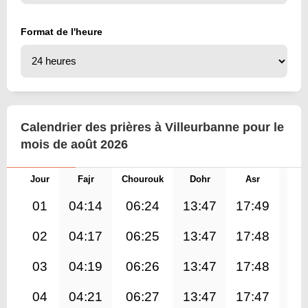
Format de l'heure
Calendrier des prières à Villeurbanne pour le
mois de août 2026
Jour
Fajr
Chourouk
Dohr
Asr
Mag
01
04:14
06:24
13:47
17:49
21
02
04:17
06:25
13:47
17:48
21
03
04:19
06:26
13:47
17:48
21
04
04:21
06:27
13:47
17:47
21