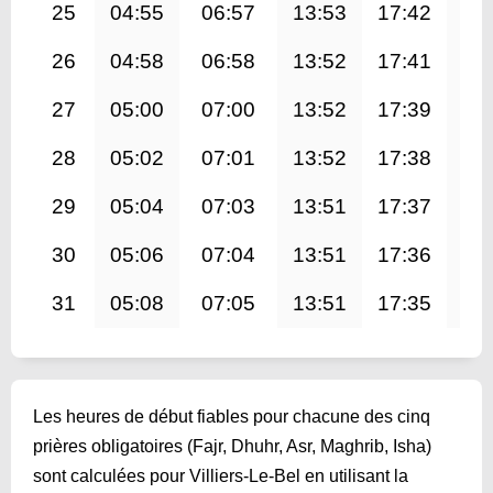
25
04:55
06:57
13:53
17:42
20
26
04:58
06:58
13:52
17:41
20
27
05:00
07:00
13:52
17:39
20
28
05:02
07:01
13:52
17:38
20
29
05:04
07:03
13:51
17:37
20
30
05:06
07:04
13:51
17:36
20
31
05:08
07:05
13:51
17:35
20
Les heures de début fiables pour chacune des cinq
prières obligatoires (Fajr, Dhuhr, Asr, Maghrib, Isha)
sont calculées pour Villiers-Le-Bel en utilisant la