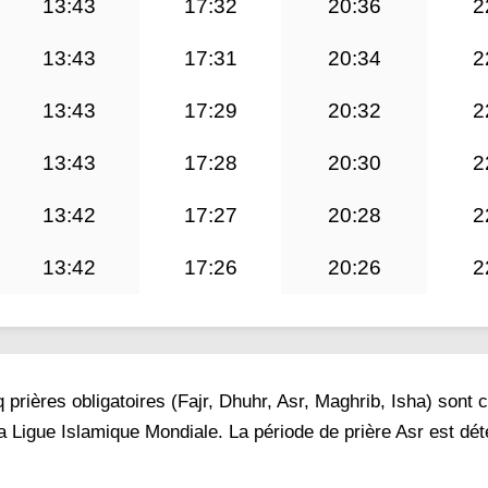
13:43
17:32
20:36
2
13:43
17:31
20:34
2
13:43
17:29
20:32
2
13:43
17:28
20:30
2
13:42
17:27
20:28
2
13:42
17:26
20:26
2
prières obligatoires (Fajr, Dhuhr, Asr, Maghrib, Isha) sont 
la Ligue Islamique Mondiale. La période de prière Asr est dé