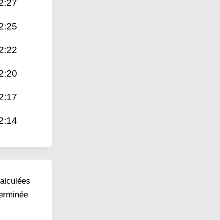
2:27
2:25
2:22
2:20
2:17
2:14
calculées
terminée