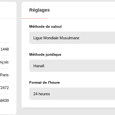
Réglages
Méthode de calcul
 1448
Méthode juridique
ançois
Paris
Format de l'heure
72472
58439