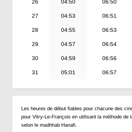
26
04:50
06:50
27
04:53
06:51
28
04:55
06:53
29
04:57
06:54
30
04:59
06:56
31
05:01
06:57
Les heures de début fiables pour chacune des cinq 
pour Vitry-Le-François en utilisant la méthode de 
selon le madhhab Hanafi.