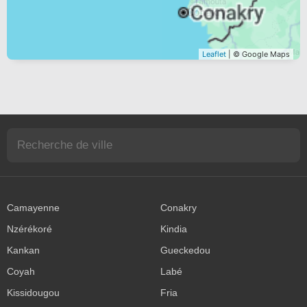
Leaflet
| © Google Maps
Camayenne
Conakry
Nzérékoré
Kindia
Kankan
Gueckedou
Coyah
Labé
Kissidougou
Fria