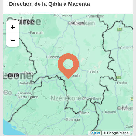
Direction de la Qibla à Macenta
+
−
Leaflet
| © Google Maps