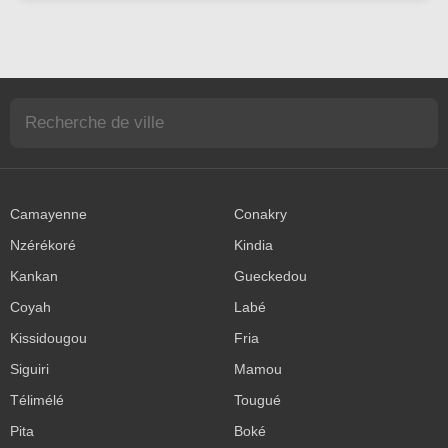
Camayenne
Conakry
Nzérékoré
Kindia
Kankan
Gueckedou
Coyah
Labé
Kissidougou
Fria
Siguiri
Mamou
Télimélé
Tougué
Pita
Boké