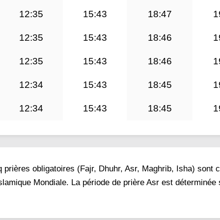
12:35
15:43
18:47
1
12:35
15:43
18:46
1
12:35
15:43
18:46
1
12:34
15:43
18:45
1
12:34
15:43
18:45
1
prières obligatoires (Fajr, Dhuhr, Asr, Maghrib, Isha) sont 
slamique Mondiale. La période de prière Asr est déterminée 