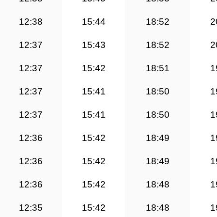
12:38
15:44
18:52
2
12:37
15:43
18:52
2
12:37
15:42
18:51
1
12:37
15:41
18:50
1
12:37
15:41
18:50
1
12:36
15:42
18:49
1
12:36
15:42
18:49
1
12:36
15:42
18:48
1
12:35
15:42
18:48
1