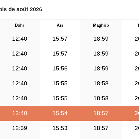
ois de août 2026
Dohr
Asr
Maghrib
12:40
15:57
18:59
2
12:40
15:57
18:59
2
12:40
15:56
18:59
2
12:40
15:55
18:58
2
12:40
15:55
18:58
2
12:40
15:54
18:57
2
12:39
15:53
18:57
2