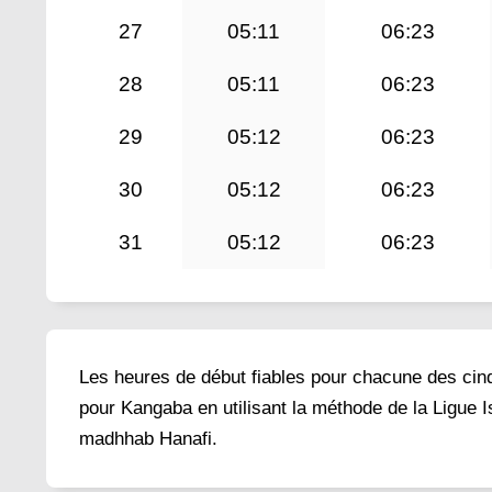
27
05:11
06:23
28
05:11
06:23
29
05:12
06:23
30
05:12
06:23
31
05:12
06:23
Les heures de début fiables pour chacune des cinq 
pour Kangaba en utilisant la méthode de la Ligue I
madhhab Hanafi.