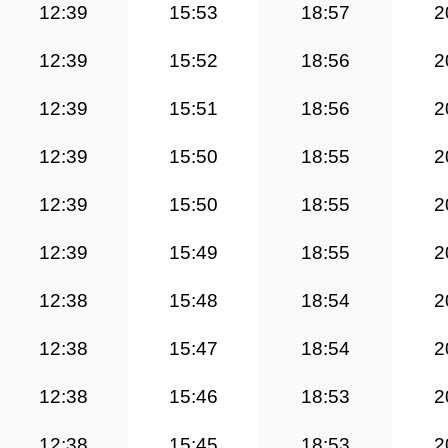
12:39
15:53
18:57
2
12:39
15:52
18:56
2
12:39
15:51
18:56
2
12:39
15:50
18:55
2
12:39
15:50
18:55
2
12:39
15:49
18:55
2
12:38
15:48
18:54
2
12:38
15:47
18:54
2
12:38
15:46
18:53
2
12:38
15:45
18:53
2