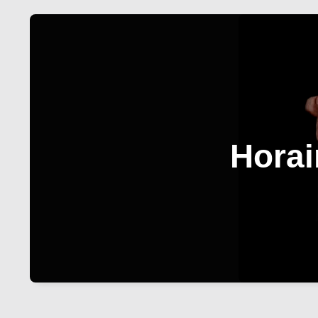
Horai