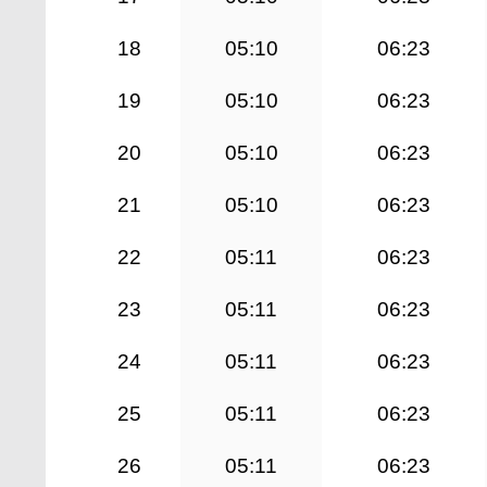
18
05:10
06:23
19
05:10
06:23
20
05:10
06:23
21
05:10
06:23
22
05:11
06:23
23
05:11
06:23
24
05:11
06:23
25
05:11
06:23
26
05:11
06:23