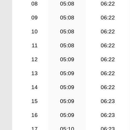
08
05:08
06:22
09
05:08
06:22
10
05:08
06:22
11
05:08
06:22
12
05:09
06:22
13
05:09
06:22
14
05:09
06:22
15
05:09
06:23
16
05:09
06:23
17
05:10
06:23