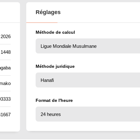
Réglages
Méthode de calcul
t 2026
 1448
Méthode juridique
ngaba
amako
93333
Format de l'heure
41667