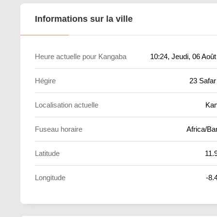
Informations sur la ville
Heure actuelle pour Kangaba
10:24
, Jeudi, 06 Aoû
Hégire
23 Safar
Localisation actuelle
Ka
Fuseau horaire
Africa/B
Latitude
11.
Longitude
-8.