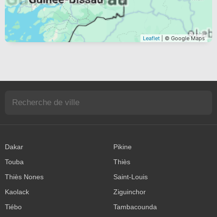
Leaflet
| © Google Maps
Dakar
Pikine
Touba
Thiès
Thiès Nones
Saint-Louis
Kaolack
Ziguinchor
Tiébo
Tambacounda