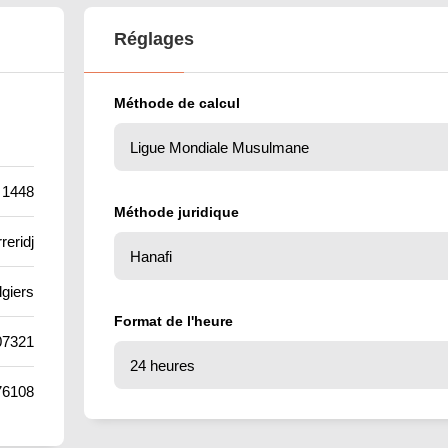
Réglages
Méthode de calcul
 1448
Méthode juridique
reridj
lgiers
Format de l'heure
07321
76108