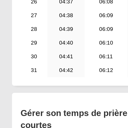
26
04:37
06:08
27
04:38
06:09
28
04:39
06:09
29
04:40
06:10
30
04:41
06:11
31
04:42
06:12
Gérer son temps de prière
courtes