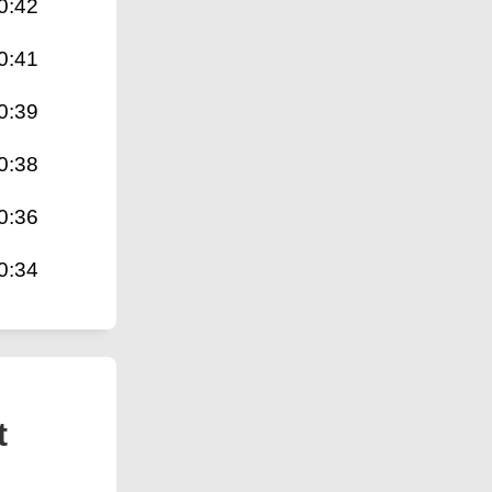
0:42
0:41
0:39
0:38
0:36
0:34
t