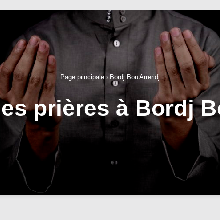
Page principale
›
Bordj Bou Arreridj
es prières à Bordj B