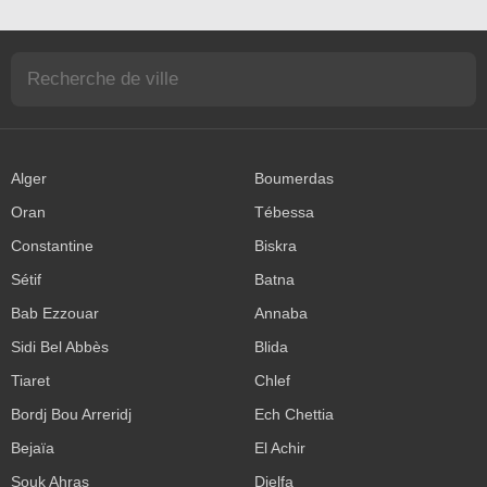
Alger
Boumerdas
Oran
Tébessa
Constantine
Biskra
Sétif
Batna
Bab Ezzouar
Annaba
Sidi Bel Abbès
Blida
Tiaret
Chlef
Bordj Bou Arreridj
Ech Chettia
Bejaïa
El Achir
Souk Ahras
Djelfa