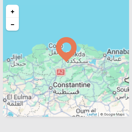
+
−
Leaflet
| © Google Maps