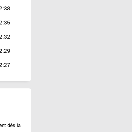
2:38
2:35
2:32
2:29
2:27
ent dès la