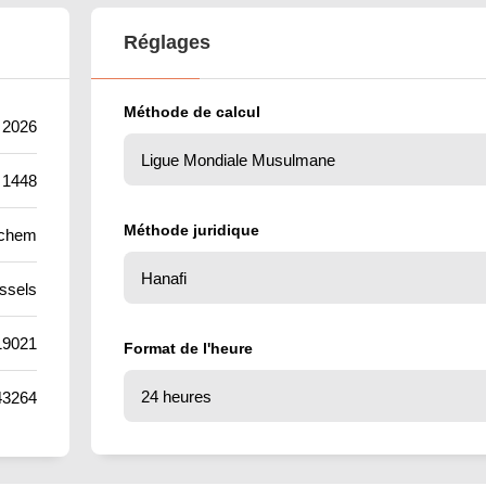
Réglages
Méthode de calcul
t 2026
 1448
Méthode juridique
chem
ssels
19021
Format de l'heure
43264