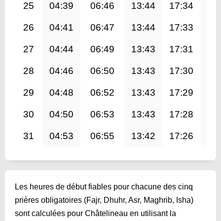
25
04:39
06:46
13:44
17:34
20
26
04:41
06:47
13:44
17:33
20
27
04:44
06:49
13:43
17:31
20
28
04:46
06:50
13:43
17:30
20
29
04:48
06:52
13:43
17:29
20
30
04:50
06:53
13:43
17:28
20
31
04:53
06:55
13:42
17:26
20
Les heures de début fiables pour chacune des cinq
prières obligatoires (Fajr, Dhuhr, Asr, Maghrib, Isha)
sont calculées pour Châtelineau en utilisant la