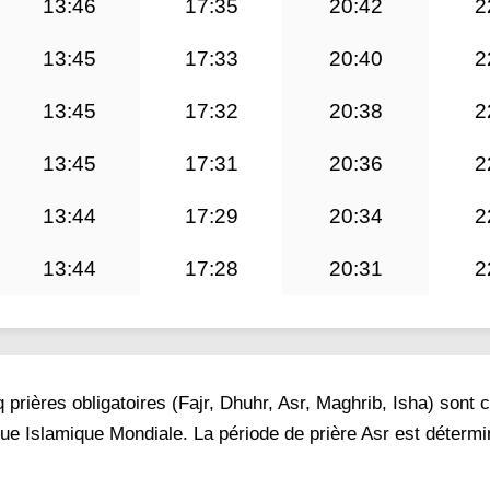
13:46
17:35
20:42
2
13:45
17:33
20:40
2
13:45
17:32
20:38
2
13:45
17:31
20:36
2
13:44
17:29
20:34
2
13:44
17:28
20:31
2
prières obligatoires (Fajr, Dhuhr, Asr, Maghrib, Isha) sont 
gue Islamique Mondiale. La période de prière Asr est déterm