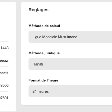
Réglages
Méthode de calcul
 1448
Méthode juridique
leeuw
ssels
Format de l'heure
88506
07601