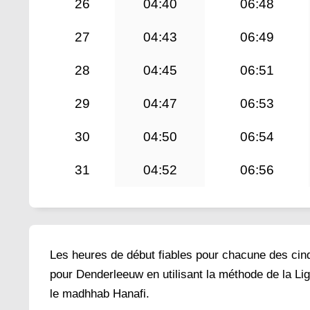
26
04:40
06:48
27
04:43
06:49
28
04:45
06:51
29
04:47
06:53
30
04:50
06:54
31
04:52
06:56
Les heures de début fiables pour chacune des cinq 
pour Denderleeuw en utilisant la méthode de la Li
le madhhab Hanafi.