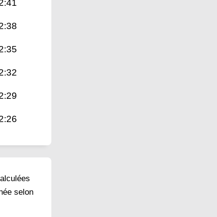
2:41
2:38
2:35
2:32
2:29
2:26
calculées
inée selon