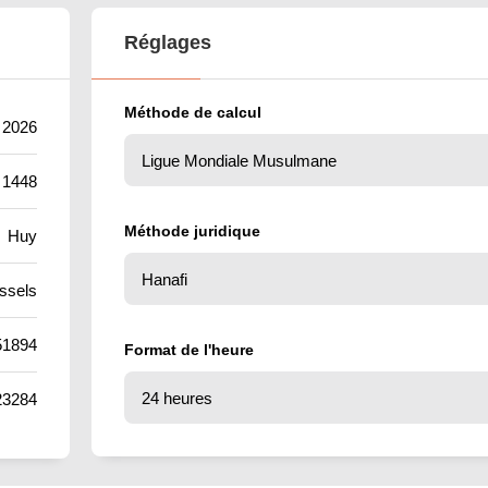
Réglages
Méthode de calcul
 2026
 1448
Méthode juridique
Huy
ssels
51894
Format de l'heure
23284