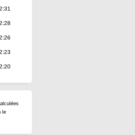
2:31
2:28
2:26
2:23
2:20
calculées
 le