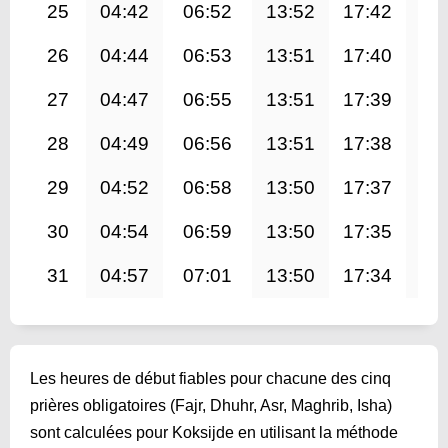
25
04:42
06:52
13:52
17:42
20
26
04:44
06:53
13:51
17:40
20
27
04:47
06:55
13:51
17:39
20
28
04:49
06:56
13:51
17:38
20
29
04:52
06:58
13:50
17:37
20
30
04:54
06:59
13:50
17:35
20
31
04:57
07:01
13:50
17:34
20
Les heures de début fiables pour chacune des cinq
prières obligatoires (Fajr, Dhuhr, Asr, Maghrib, Isha)
sont calculées pour Koksijde en utilisant la méthode