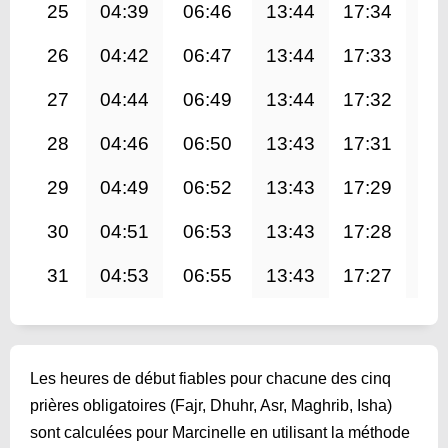
25
04:39
06:46
13:44
17:34
20
26
04:42
06:47
13:44
17:33
20
27
04:44
06:49
13:44
17:32
20
28
04:46
06:50
13:43
17:31
20
29
04:49
06:52
13:43
17:29
20
30
04:51
06:53
13:43
17:28
20
31
04:53
06:55
13:43
17:27
20
Les heures de début fiables pour chacune des cinq
prières obligatoires (Fajr, Dhuhr, Asr, Maghrib, Isha)
sont calculées pour Marcinelle en utilisant la méthode