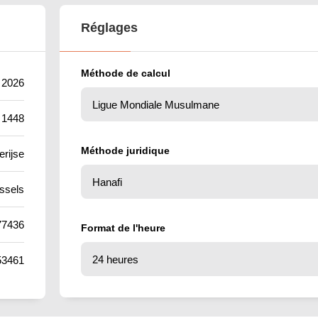
Réglages
Méthode de calcul
t 2026
 1448
Méthode juridique
rijse
ssels
77436
Format de l'heure
53461