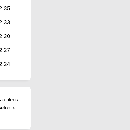
2:35
2:33
2:30
2:27
2:24
calculées
selon le