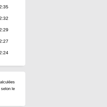
2:35
2:32
2:29
2:27
2:24
calculées
 selon le