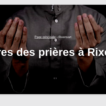
Page principale
›
Rixensart
res des prières à Rix