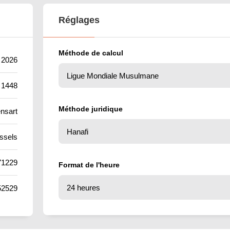
Réglages
Méthode de calcul
 2026
 1448
Méthode juridique
nsart
ssels
71229
Format de l'heure
52529