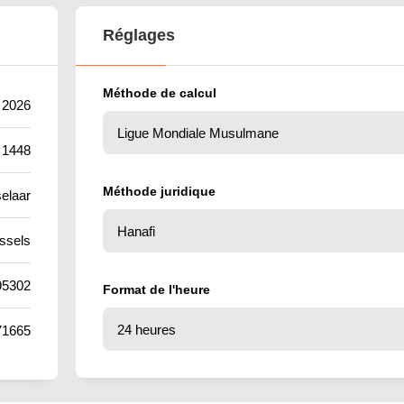
Réglages
Méthode de calcul
 2026
 1448
Méthode juridique
elaar
ssels
95302
Format de l'heure
71665