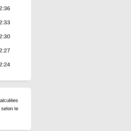
2:36
2:33
2:30
2:27
2:24
calculées
 selon le