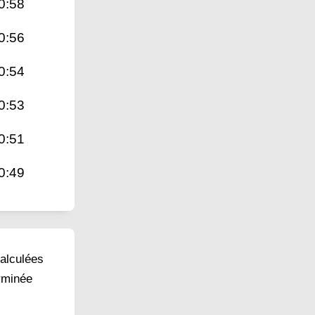
0:58
0:56
0:54
0:53
0:51
0:49
calculées
erminée