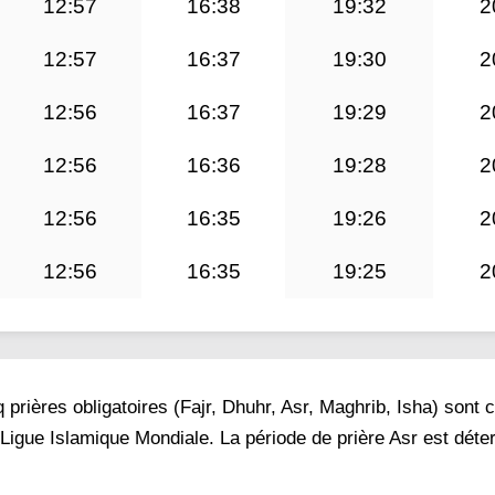
12:57
16:38
19:32
2
12:57
16:37
19:30
2
12:56
16:37
19:29
2
12:56
16:36
19:28
2
12:56
16:35
19:26
2
12:56
16:35
19:25
2
prières obligatoires (Fajr, Dhuhr, Asr, Maghrib, Isha) sont 
 Ligue Islamique Mondiale. La période de prière Asr est dét