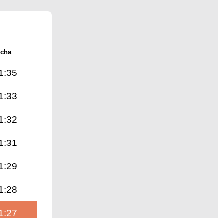
Icha
1:35
1:33
1:32
1:31
1:29
1:28
1:27