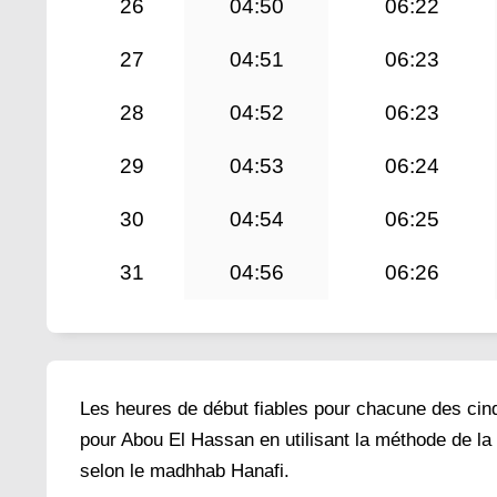
26
04:50
06:22
27
04:51
06:23
28
04:52
06:23
29
04:53
06:24
30
04:54
06:25
31
04:56
06:26
Les heures de début fiables pour chacune des cinq 
pour Abou El Hassan en utilisant la méthode de la
selon le madhhab Hanafi.