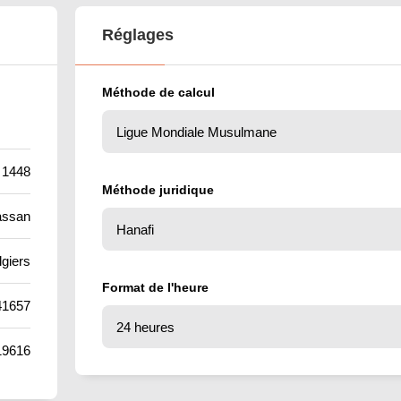
Réglages
Méthode de calcul
 1448
Méthode juridique
assan
lgiers
Format de l'heure
41657
19616