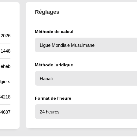
Réglages
Méthode de calcul
t 2026
 1448
Méthode juridique
Deheb
lgiers
84218
Format de l'heure
54697