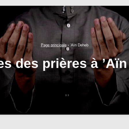
Page principale
›
’Aïn Deheb
es des prières à ’Aï