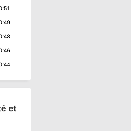
0:51
0:49
0:48
0:46
0:44
té et