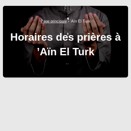
Page principale
›
’Aïn El Turk
Horaires des prières à
’Aïn El Turk