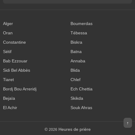
Alger
Boumerdas
Oran
Tébessa
Constantine
Biskra
Sétif
Batna
Bab Ezzouar
Annaba
Sidi Bel Abbès
Blida
Tiaret
Chlef
Bordj Bou Arreridj
Ech Chettia
Bejaïa
Skikda
El Achir
Souk Ahras
↑
©
Heures de prière
2026