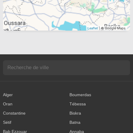
Leaflet
| © Google Maps
Alger
Boumerdas
Oran
Tébessa
Constantine
Biskra
Sétif
Batna
Bab Ezzouar
Annaba