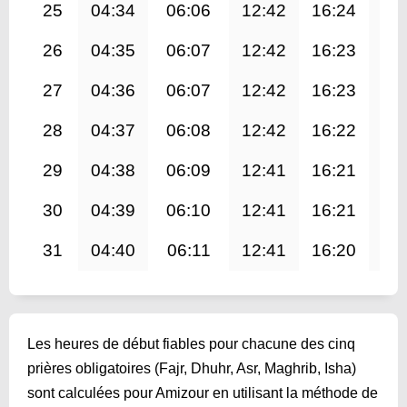
25
04:34
06:06
12:42
16:24
19
26
04:35
06:07
12:42
16:23
19
27
04:36
06:07
12:42
16:23
19
28
04:37
06:08
12:42
16:22
19
29
04:38
06:09
12:41
16:21
19
30
04:39
06:10
12:41
16:21
19
31
04:40
06:11
12:41
16:20
19
Les heures de début fiables pour chacune des cinq
prières obligatoires (Fajr, Dhuhr, Asr, Maghrib, Isha)
sont calculées pour Amizour en utilisant la méthode de