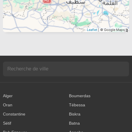
Leaflet
| © Google Maps
Alger
Boumerdas
Oran
Tébessa
Constantine
Biskra
Sétif
Batna