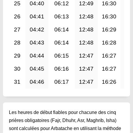
25
04:40
06:12
12:49
16:30
19
26
04:41
06:13
12:48
16:30
19
27
04:42
06:14
12:48
16:29
19
28
04:43
06:14
12:48
16:28
19
29
04:44
06:15
12:47
16:27
19
30
04:45
06:16
12:47
16:27
19
31
04:46
06:17
12:47
16:26
19
Les heures de début fiables pour chacune des cinq
prières obligatoires (Fajr, Dhuhr, Asr, Maghrib, Isha)
sont calculées pour Arbatache en utilisant la méthode