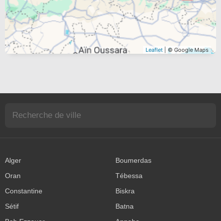
Leaflet
| © Google Maps
Alger
Boumerdas
Oran
Tébessa
Constantine
Biskra
Sétif
Batna