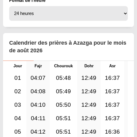
Format de l'heure
Calendrier des prières à Azazga pour le mois
de août 2026
Jour
Fajr
Chourouk
Dohr
Asr
Mag
01
04:07
05:48
12:49
16:37
19
02
04:08
05:49
12:49
16:37
19
03
04:10
05:50
12:49
16:37
19
04
04:11
05:51
12:49
16:37
19
05
04:12
05:51
12:49
16:36
19