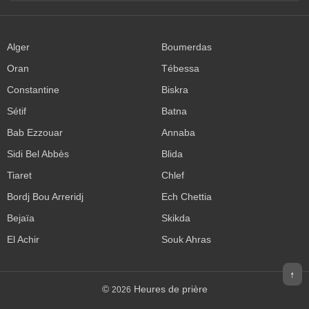
Alger
Boumerdas
Oran
Tébessa
Constantine
Biskra
Sétif
Batna
Bab Ezzouar
Annaba
Sidi Bel Abbès
Blida
Tiaret
Chlef
Bordj Bou Arreridj
Ech Chettia
Bejaïa
Skikda
El Achir
Souk Ahras
↑
©
Heures de prière
2026