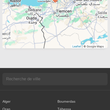
Leaflet
| © Google Maps
Alger
Boumerdas
Oran
Tébessa