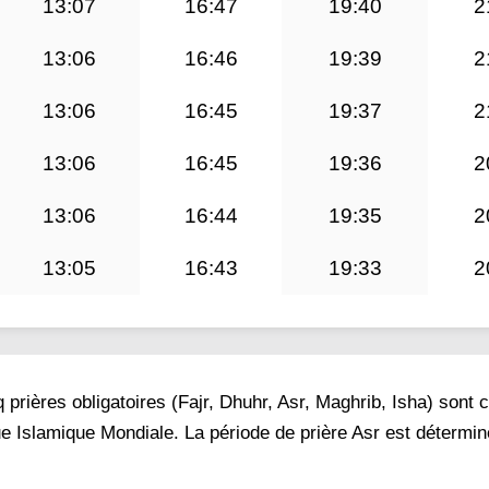
13:07
16:47
19:40
2
13:06
16:46
19:39
2
13:06
16:45
19:37
2
13:06
16:45
19:36
2
13:06
16:44
19:35
2
13:05
16:43
19:33
2
prières obligatoires (Fajr, Dhuhr, Asr, Maghrib, Isha) sont 
ue Islamique Mondiale. La période de prière Asr est détermi