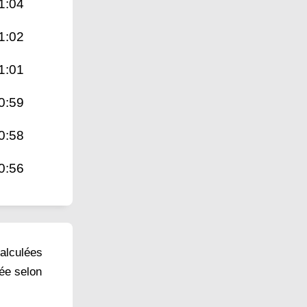
1:04
1:02
1:01
0:59
0:58
0:56
calculées
née selon