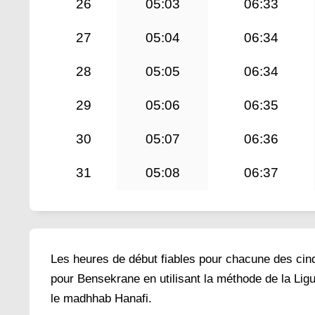
26
05:03
06:33
27
05:04
06:34
28
05:05
06:34
29
05:06
06:35
30
05:07
06:36
31
05:08
06:37
Les heures de début fiables pour chacune des cinq 
pour Bensekrane en utilisant la méthode de la Lig
le madhhab Hanafi.