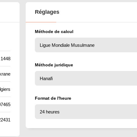
Réglages
Méthode de calcul
 1448
Méthode juridique
krane
lgiers
Format de l'heure
07465
22431