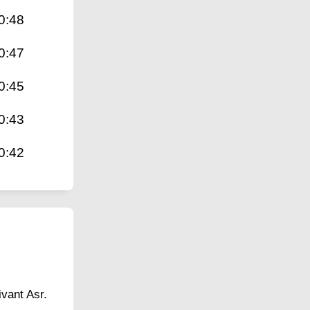
0:48
0:47
0:45
0:43
0:42
ivant Asr.