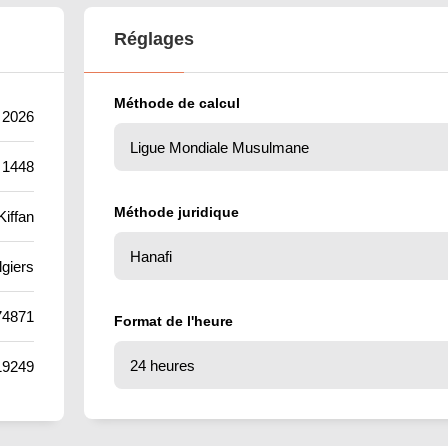
Réglages
Méthode de calcul
t 2026
 1448
Méthode juridique
Kiffan
lgiers
74871
Format de l'heure
19249