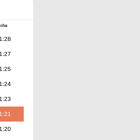
Icha
1:28
1:27
1:25
1:24
1:23
1:21
1:20