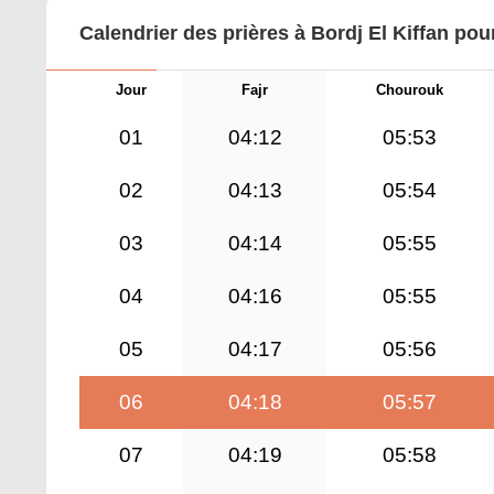
Calendrier des prières à Bordj El Kiffan pou
Jour
Fajr
Chourouk
01
04:12
05:53
02
04:13
05:54
03
04:14
05:55
04
04:16
05:55
05
04:17
05:56
06
04:18
05:57
07
04:19
05:58