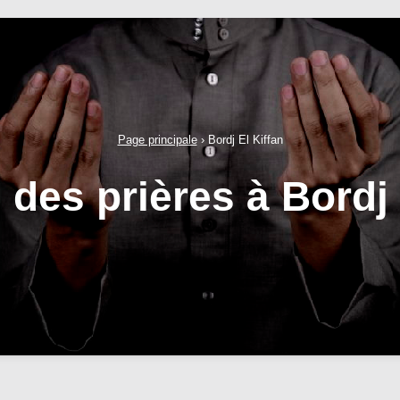
Page principale
›
Bordj El Kiffan
 des prières à Bordj 