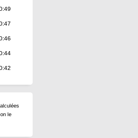
0:49
0:47
0:46
0:44
0:42
calculées
on le