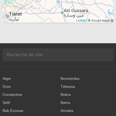
Leaflet
| © Google Maps
Alger
Boumerdas
Oran
Tébessa
Constantine
Biskra
Sétif
Batna
Bab Ezzouar
Annaba