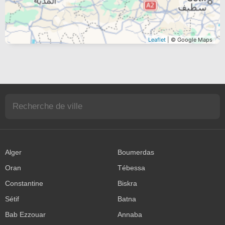
Leaflet
| © Google Maps
Alger
Boumerdas
Oran
Tébessa
Constantine
Biskra
Sétif
Batna
Bab Ezzouar
Annaba