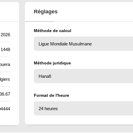
Réglages
Méthode de calcul
 2026
 1448
Méthode juridique
ouera
lgiers
36.67
Format de l'heure
94444