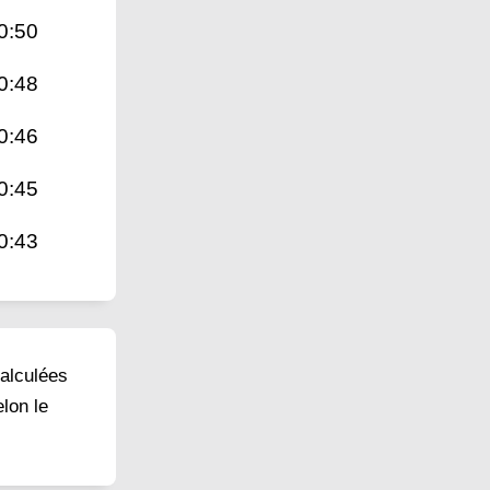
0:50
0:48
0:46
0:45
0:43
calculées
lon le