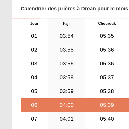
Calendrier des prières à Drean pour le mois
Jour
Fajr
Chourouk
01
03:54
05:35
02
03:55
05:36
03
03:56
05:36
04
03:58
05:37
05
03:59
05:38
06
04:00
05:39
07
04:01
05:40