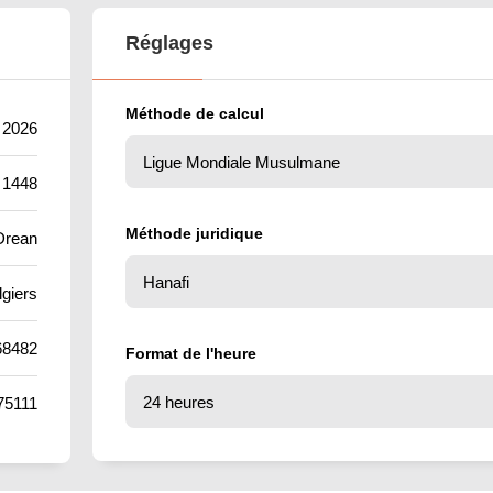
Réglages
Méthode de calcul
t 2026
 1448
Méthode juridique
Drean
lgiers
68482
Format de l'heure
75111