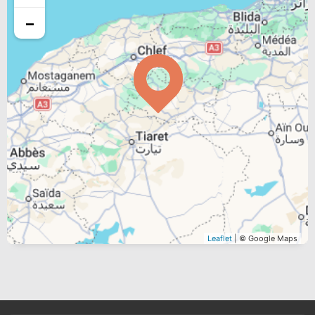
−
Leaflet
| © Google Maps