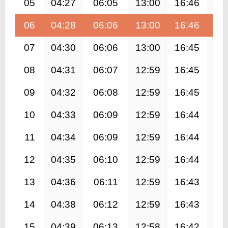
05
04:27
06:05
13:00
16:46
19
06
04:28
06:06
13:00
16:46
19
07
04:30
06:06
13:00
16:45
19
08
04:31
06:07
12:59
16:45
19
09
04:32
06:08
12:59
16:45
19
10
04:33
06:09
12:59
16:44
19
11
04:34
06:09
12:59
16:44
19
12
04:35
06:10
12:59
16:44
19
13
04:36
06:11
12:59
16:43
19
14
04:38
06:12
12:59
16:43
19
15
04:39
06:13
12:58
16:42
19