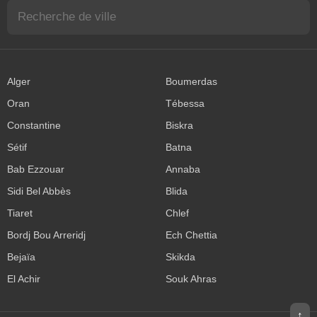
Alger
Boumerdas
Oran
Tébessa
Constantine
Biskra
Sétif
Batna
Bab Ezzouar
Annaba
Sidi Bel Abbès
Blida
Tiaret
Chlef
Bordj Bou Arreridj
Ech Chettia
Bejaïa
Skikda
El Achir
Souk Ahras
↑