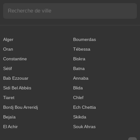
Alger
Boumerdas
Oran
Tébessa
Constantine
Biskra
Sétif
Batna
Bab Ezzouar
Annaba
Sidi Bel Abbès
Blida
Tiaret
Chlef
Bordj Bou Arreridj
Ech Chettia
Bejaïa
Skikda
El Achir
Souk Ahras