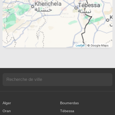
Leaflet
| © Google Maps
Alger
Boumerdas
Oran
Tébessa