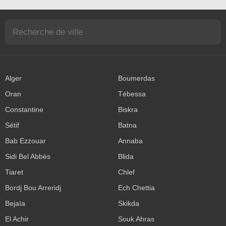
Alger
Boumerdas
Oran
Tébessa
Constantine
Biskra
Sétif
Batna
Bab Ezzouar
Annaba
Sidi Bel Abbès
Blida
Tiaret
Chlef
Bordj Bou Arreridj
Ech Chettia
Bejaïa
Skikda
El Achir
Souk Ahras