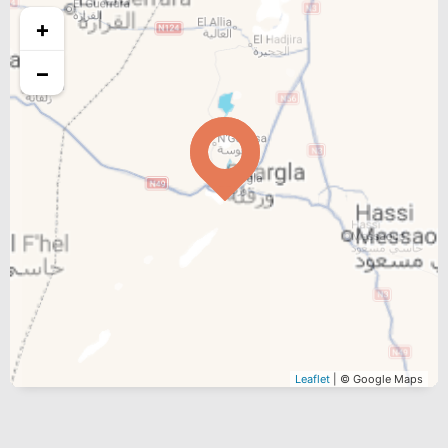
+
−
Leaflet
| © Google Maps