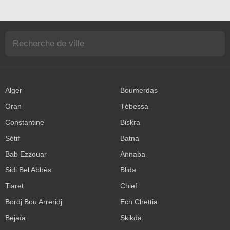
Alger
Boumerdas
Oran
Tébessa
Constantine
Biskra
Sétif
Batna
Bab Ezzouar
Annaba
Sidi Bel Abbès
Blida
Tiaret
Chlef
Bordj Bou Arreridj
Ech Chettia
Bejaïa
Skikda