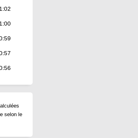
1:02
1:00
0:59
0:57
0:56
calculées
e selon le